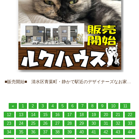
■販売開始■ 清水区青葉町・静かで駅近のデザイナーズなお家全4棟
«
1
2
3
4
5
6
7
8
9
10
11
12
13
14
15
16
17
18
19
20
21
22
23
24
25
26
27
28
29
30
31
32
33
34
35
36
37
38
39
40
41
42
43
44