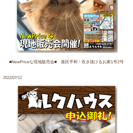
■NewPriceな現地販売会■ 葵区平和・吹き抜けるお家1号2号
2022/07/12