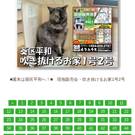
■週末は葵区平和へ！■ 現地販売会・吹き抜けるお家1号2号
«
1
2
3
4
5
6
7
8
9
10
11
12
13
14
15
16
17
18
19
20
21
22
23
24
25
26
27
28
29
30
31
32
33
34
35
36
37
38
39
40
41
42
43
44