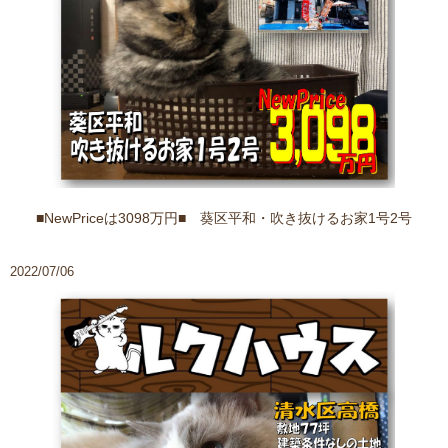
■NewPriceは3098万円■ 葵区平和・吹き抜けるお家1号2号
2022/07/06